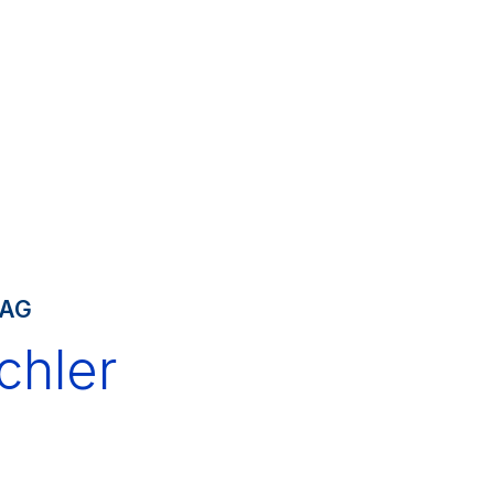
 AG
chler