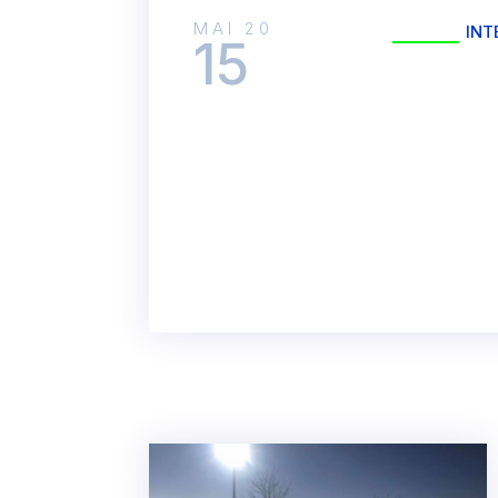
MAI 20
INT
15