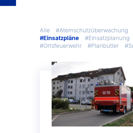
Alle
Atemschutzüberwachung
Einsatzpläne
Einsatzplanung
Ortsfeuerwehr
Planbutler
S